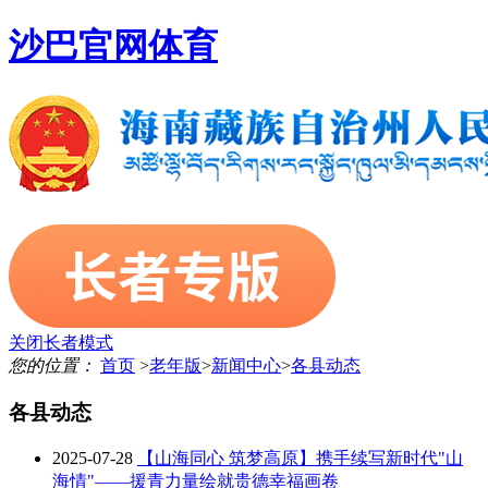
沙巴官网体育
关闭长者模式
您的位置：
首页
>
老年版
>
新闻中心
>
各县动态
各县动态
2025-07-28
【山海同心 筑梦高原】携手续写新时代"山
海情"——援青力量绘就贵德幸福画卷