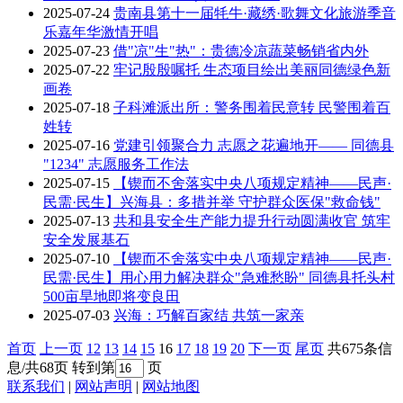
2025-07-24
贵南县第十一届牦牛·藏绣·歌舞文化旅游季音
乐嘉年华激情开唱
2025-07-23
借"凉"生"热"：贵德冷凉蔬菜畅销省内外
2025-07-22
牢记殷殷嘱托 生态项目绘出美丽同德绿色新
画卷
2025-07-18
子科滩派出所：警务围着民意转 民警围着百
姓转
2025-07-16
党建引领聚合力 志愿之花遍地开—— 同德县
"1234" 志愿服务工作法
2025-07-15
【锲而不舍落实中央八项规定精神——民声·
民需·民生】兴海县：多措并举 守护群众医保"救命钱"
2025-07-13
共和县安全生产能力提升行动圆满收官 筑牢
安全发展基石
2025-07-10
【锲而不舍落实中央八项规定精神——民声·
民需·民生】用心用力解决群众"急难愁盼" 同德县托头村
500亩旱地即将变良田
2025-07-03
兴海：巧解百家结 共筑一家亲
首页
上一页
12
13
14
15
16
17
18
19
20
下一页
尾页
共675条信
息/共68页
转到第
页
联系我们
|
网站声明
|
网站地图