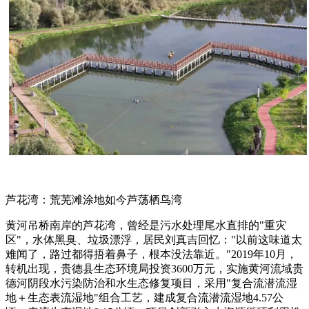
芦花湾：荒芜滩涂地如今芦荡栖鸟湾
黄河吊桥南岸的芦花湾，曾经是污水处理尾水直排的"重灾
区"，水体黑臭、垃圾漂浮，居民刘真吉回忆："以前这味道太
难闻了，路过都得捂着鼻子，根本没法靠近。"2019年10月，
转机出现，贵德县生态环境局投资3600万元，实施黄河流域贵
德河阴段水污染防治和水生态修复项目，采用"复合流潜流湿
地＋生态表流湿地"组合工艺，建成复合流潜流湿地4.57公