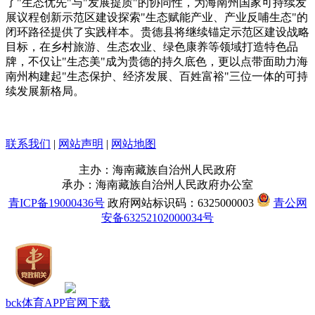
了"生态优先"与"发展提质"的协同性，为海南州国家可持续发
展议程创新示范区建设探索"生态赋能产业、产业反哺生态"的
闭环路径提供了实践样本。贵德县将继续锚定示范区建设战略
目标，在乡村旅游、生态农业、绿色康养等领域打造特色品
牌，不仅让"生态美"成为贵德的持久底色，更以点带面助力海
南州构建起"生态保护、经济发展、百姓富裕"三位一体的可持
续发展新格局。
联系我们
|
网站声明
|
网站地图
主办：海南藏族自治州人民政府
承办：海南藏族自治州人民政府办公室
青ICP备19000436号
政府网站标识码：6325000003
青公网
安备63252102000034号
bck体育APP官网下载