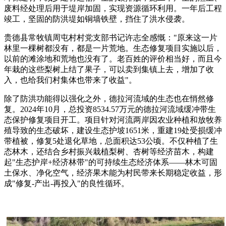
废料经处理后用于堤岸加固，实现资源循环利用。一年后工程
竣工，坚固的防洪堤如铜墙铁壁，挡住了洪水侵袭。
贵德县常牧镇周屯村村党支部书记许志全感慨："原来这一片
林里一棵树都没有，都是一片荒地。生态修复项目实施以后，
以前的滩涂地和荒地也没有了。老百姓的评价相当好，而且今
年栽的这些梨树上结了果子，可以卖到集镇上去，增加了收
入，也给我们村集体也带来了收益"。
除了防洪功能得以强化之外，德拉河流域的生态也在悄然修
复。2024年10月，总投资8534.57万元的德拉河流域缓冲带生
态保护修复项目开工。项目针对河流两岸因农业种植和放牧养
殖导致的生态破坏，建设生态护坡1651米，重建19处受损缓冲
带植被，修复5处退化草地，总面积达53公顷。不仅种植了生
态林木，还结合乡村振兴栽植梨树、杏树等经济苗木，构建
起"生态护岸+经济林带"的可持续生态经济体系——林木可固
土保水、净化空气，经济果木能为村民带来长期稳定收益，形
成"修复-产出-再投入"的良性循环。