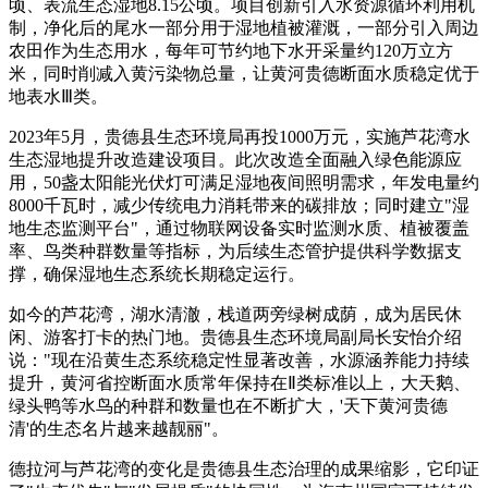
顷、表流生态湿地8.15公顷。项目创新引入水资源循环利用机
制，净化后的尾水一部分用于湿地植被灌溉，一部分引入周边
农田作为生态用水，每年可节约地下水开采量约120万立方
米，同时削减入黄污染物总量，让黄河贵德断面水质稳定优于
地表水Ⅲ类。
2023年5月，贵德县生态环境局再投1000万元，实施芦花湾水
生态湿地提升改造建设项目。此次改造全面融入绿色能源应
用，50盏太阳能光伏灯可满足湿地夜间照明需求，年发电量约
8000千瓦时，减少传统电力消耗带来的碳排放；同时建立"湿
地生态监测平台"，通过物联网设备实时监测水质、植被覆盖
率、鸟类种群数量等指标，为后续生态管护提供科学数据支
撑，确保湿地生态系统长期稳定运行。
如今的芦花湾，湖水清澈，栈道两旁绿树成荫，成为居民休
闲、游客打卡的热门地。贵德县生态环境局副局长安怡介绍
说："现在沿黄生态系统稳定性显著改善，水源涵养能力持续
提升，黄河省控断面水质常年保持在Ⅱ类标准以上，大天鹅、
绿头鸭等水鸟的种群和数量也在不断扩大，'天下黄河贵德
清'的生态名片越来越靓丽"。
德拉河与芦花湾的变化是贵德县生态治理的成果缩影，它印证