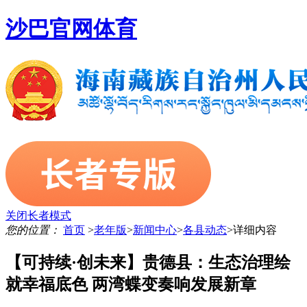
沙巴官网体育
关闭长者模式
您的位置：
首页
>
老年版
>
新闻中心
>
各县动态
>
详细内容
【可持续·创未来】贵德县：生态治理绘
就幸福底色 两湾蝶变奏响发展新章