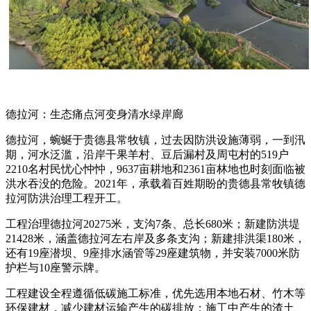
德拉河：生态痛点河变身清水绿岸廊
德拉河，蜿蜒于贵德县常牧镇，过去因防洪设施薄弱，一到汛
期，河水泛滥，沿岸干果羊村、豆后漏村及周屯村的519户
2210名村民忧心忡忡，9637亩耕地和2361亩林地也时刻面临被
洪水吞没的危险。2021年，承载着百姓期盼的贵德县常牧镇德
拉河防洪治理工程开工。
工程治理德拉河20275米，支沟7条、总长680米；新建防洪堤
21428米，涵盖德拉河左右岸及多条支沟；新建排洪渠180米，
还有19座潜坝、9座排水涵管等29座建筑物，并安装7000米防
护栏与10座警示牌。
工程建设全程遵循低碳施工标准，优先选用本地石材、竹木等
环保建材，减少建材运输产生的碳排放；施工中产生的渣土、