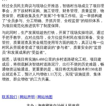
经过全员民主商议与现场公开推选，智德村当场成立了项目理
事会，并下设材料采购、施工管理、财务管理、质量监督、物
资保管、档案收集及生产发展7个专项工作组。这一举措构建
了"全员参与、分工明确、齐抓共管、全程监督"的组织体系，
为项目规范化推进筑牢了制度保障。
与此同时，生产发展组趁热打铁，开展了现场实操培训。通过
手把手教学、点对点指导，全方位提升村民在项目筹备、安全
管控、质量巡查及资金规范使用等方面的能力，真正让每一位
村民从旁观者变成了项目建设的"参与者"、质量安全的"监督
员"和发展成果的"受益者"。
据悉，该项目将实施6.488公里的乡村道路硬化工程。项目建
成后，将彻底解决智德村道路泥泞、出行不便的历史难题，畅
通物资运输通道。更重要的是，项目将优先吸纳本村198名群
众就近务工，预计人均增收1.11万元，实现"设施提质、集体
增效、群众增收"的三方共赢。
联系我们
|
网站声明
|
网站地图
主办：海南藏族自治州人民政府