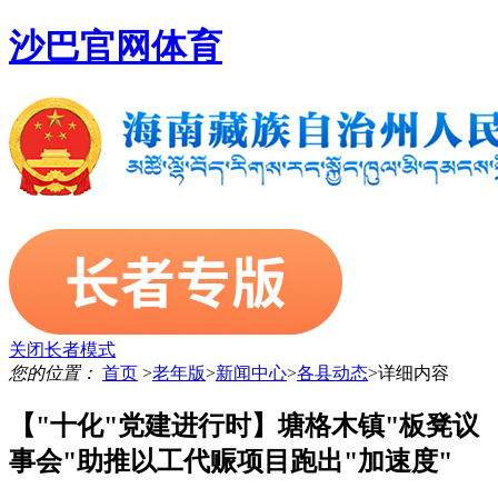
沙巴官网体育
关闭长者模式
您的位置：
首页
>
老年版
>
新闻中心
>
各县动态
>
详细内容
【"十化"党建进行时】塘格木镇"板凳议
事会"助推以工代赈项目跑出"加速度"