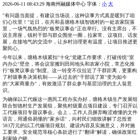
2026-06-11 08:43:29
海南州融媒体中心
字体：
小
大
"有问题当面提，有建议当场说，这种议事方式真是暖到了咱
们心坎里！"近日，在共和县塘格木镇智德村的一处农家院落
里，一场气氛热烈的"板凳议事会"正在举行。没有主席台，不
设主席座，镇村干部与群众围坐一圈，拉家常、议项目、话发
展，在接地气的交流中，让乡村治理更有温度，让项目推进更
聚民心。
今年以来，塘格木镇紧扣"十化"党建工作要求，打破传统"室
内办公"壁垒，将会议室搬到田间地头和农家小院，常态化推
行"板凳议事会"制度。这一转变不仅拉近了干群距离，更重构
了村级事务决策机制——从过去的"干部说了算"变为如今
的"大家商量办"，有效激活了群众参与基层治理的主人翁意
识。
为确保以工代赈这一惠民工程办实办好，塘格木镇生产发展组
联合智德村生产发展组，聚焦村级重点项目建设，专门召开以
工代赈项目专题议事会。会上，工作人员摒弃晦涩难懂的文件
语言，用通俗易懂的"家乡话"，向村民们细致讲解了总投资
583万元的以工代赈项目规划、建设内容及实施意义，并对施
工要求、安全规范等核心条款进行了"翻译"解读，确保政策红
利家喻户晓。