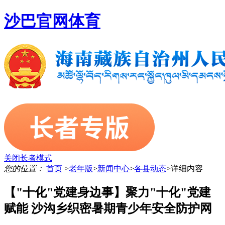
沙巴官网体育
关闭长者模式
您的位置：
首页
>
老年版
>
新闻中心
>
各县动态
>
详细内容
【"十化"党建身边事】聚力"十化"党建
赋能 沙沟乡织密暑期青少年安全防护网