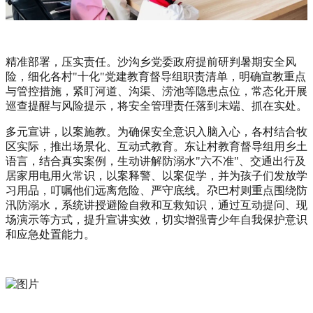
精准部署，压实责任。
沙沟乡党委政府提前研判暑期安全风
险，细化各村"十化"党建教育督导组职责清单，明确宣教重点
与管控措施，紧盯河道、沟渠、涝池等隐患点位，常态化开展
巡查提醒与风险提示，将安全管理责任落到末端、抓在实处。
多元宣讲，以案施教。
为确保安全意识入脑入心，各村结合牧
区实际，推出场景化、互动式教育。东让村教育督导组用乡土
语言，结合真实案例，生动讲解防溺水"六不准"、交通出行及
居家用电用火常识，以案释警、以案促学，并为孩子们发放学
习用品，叮嘱他们远离危险、严守底线。尕巴村则重点围绕防
汛防溺水，系统讲授避险自救和互救知识，通过互动提问、现
场演示等方式，提升宣讲实效，切实增强青少年自我保护意识
和应急处置能力。