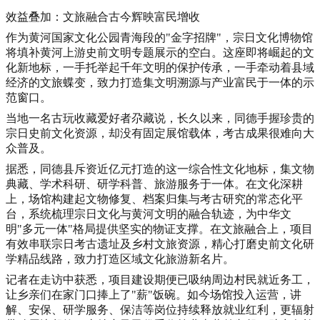
效益叠加：文旅融合古今辉映富民增收
作为黄河国家文化公园青海段的"金字招牌"，宗日文化博物馆
将填补黄河上游史前文明专题展示的空白。这座即将崛起的文
化新地标，一手托举起千年文明的保护传承，一手牵动着县域
经济的文旅蝶变，致力打造集文明溯源与产业富民于一体的示
范窗口。
当地一名古玩收藏爱好者尕藏说，长久以来，同德手握珍贵的
宗日史前文化资源，却没有固定展馆载体，考古成果很难向大
众普及。
据悉，同德县斥资近亿元打造的这一综合性文化地标，集文物
典藏、学术科研、研学科普、旅游服务于一体。在文化深耕
上，场馆构建起文物修复、档案归集与考古研究的常态化平
台，系统梳理宗日文化与黄河文明的融合轨迹，为中华文
明"多元一体"格局提供坚实的物证支撑。在文旅融合上，项目
有效串联宗日考古遗址及乡村文旅资源，精心打磨史前文化研
学精品线路，致力打造区域文化旅游新名片。
记者在走访中获悉，项目建设期便已吸纳周边村民就近务工，
让乡亲们在家门口捧上了"薪"饭碗。如今场馆投入运营，讲
解、安保、研学服务、保洁等岗位持续释放就业红利，更辐射