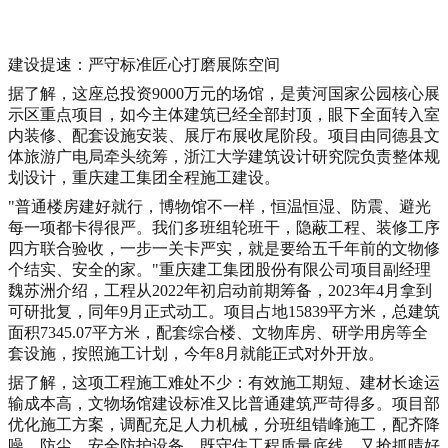
建设提速：严守标准匠心打磨展陈空间
据了解，这座总投资9000万元的场馆，是黄河国家公园核心展
示区重点项目，如今主体建筑已经全部封顶，眼下全面转入室
内装修、配套设施安装、展厅布展收尾阶段。项目由同德县文
体旅游广电局牵头统筹，浙江大学建筑设计研究院负责整体规
划设计，重庆建工集团全程施工建设。
"普通楼房建好就行，博物馆不一样，恒温恒湿、防震、避光
每一项都卡得很严。我们多班组轮班干，隐蔽工程、装修工序
四方联合验收，一步一关卡严实，就是要给五千年前的文物修
个结实、安全的家。"重庆建工集团股份有限公司项目副经理
魏苏洲介绍，工程从2022年初启动前期筹备，2023年4月拿到
可研批复，同年9月正式动工。项目占地15839平方米，总建筑
面积7345.07平方米，配套综合楼、文物库房、研学用房等全
套设施，按照施工计划，今年8月就能正式对外开放。
据了解，这项工程施工难处不少：有效施工期短、建材长途运
输成本高，文物场馆建设标准又比普通建筑严苛得多。项目部
优化施工方案，调配充足人力机械，分班组错峰施工，配齐降
噪、防尘、安全防护设备，既守住工程质量底线，又抢抓晴好