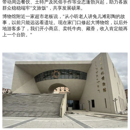
带动周边餐饮、土特产及民俗手作等业态蓬勃兴起，助力各族
群众稳稳端牢"文旅饭"，共享发展硕果。
博物馆附近一家超市老板说，"从小听老人讲兔儿滩彩陶的故
事，以前只能远远看遗址。现在家门口修起大博物馆，以后外
地游客多了，我们开小商店、卖牦牛肉、藏香，收入肯定能再
上一个台阶。"