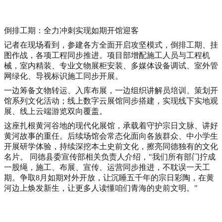
倒排工期：全力冲刺实现如期开馆迎客
记者在现场看到，参建各方全面开启攻坚模式，倒排工期、挂
图作战，各项工程同步推进。项目部增配施工人员与工程机
械，室内精装、专业文物展柜安装、多媒体设备调试、室外管
网绿化、导视标识施工同步开展。
一边筹备文物转运、入库布展，一边组织讲解员培训、策划开
馆系列文化活动；线上数字云展馆同步搭建，实现线下实地观
展、线上云端游览双向覆盖。
这座扎根黄河谷地的现代化展馆，承载着守护宗日文脉、讲好
黄河故事的重任。后续场馆会常态化面向各族群众、中小学生
开展研学体验，持续深挖本土史前文化，擦亮同德独有的文化
名片。 同德县委宣传部相关负责人介绍，"我们所有部门拧成
一股绳，施工、布展、宣传、运营同步推进，不耽误一天工
期。争取8月如期对外开放，让沉睡五千年的宗日彩陶，在黄
河边上焕发新生，让更多人读懂咱们青海的史前文明。"