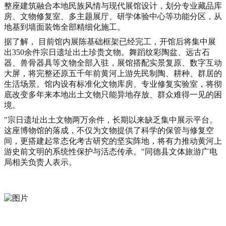
整座建筑融合本地民族风情与现代展馆设计，划分专业藏品库
房、文物修复室、多主题展厅、研学体验中心等功能分区，从
地基到墙面装饰全部精细化施工。
据了解， 目前馆内展陈基础框架已经完工，开馆后将集中展
出350余件宗日遗址出土珍贵文物。舞蹈纹彩陶盆、远古石
器、兽骨器具等文物全部入驻，展馆搭配实景复原、数字互动
大屏，将完整还原五千年前黄河上游先民制陶、耕种、群居的
生活场景。馆内设有标准化文物库房、专业修复实验室，将彻
底改变多年来本地出土文物只能异地存放、群众难得一见的困
境。
"宗日遗址出土文物两万余件，长期以来缺乏集中展示平台。
这座博物馆的落成，不仅为文物提供了科学的保管与修复空
间，更搭建起常态化考古研究的坚实阵地，将有力推动黄河上
游史前文明的系统性保护与活态传承。"同德县文体旅游广电
局相关负责人表示。