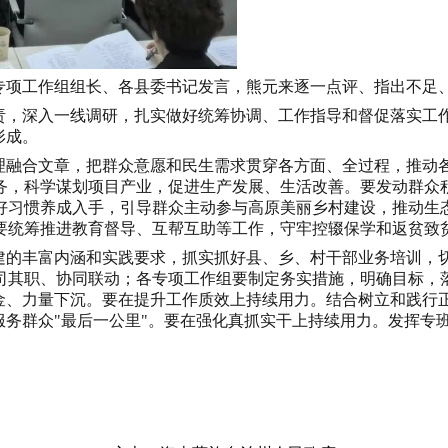
专项工作组组长、各县委书记发言，熊元来逐一点评、指出不足
责，深入一线调研，扎实做好统筹协调、工作指导和督促落实工
形成。
理融合文章，把群众意愿和民生需求贯穿各方面、全过程，推动
务，科学谋划项目产业，促进生产发展、生活改善。要发动群众
好习惯养成入手，引导群众主动参与高原美丽乡村建设，推动生
要统筹推进教育督导、互帮互助等工作，守牢控辍保学和返贫致
建的丰富内涵和实践要求，抓实抓好县、乡、村干部业务培训，
司其职、协同联动；各专项工作组要制定务实措施，明确目标，
金、力量下沉。要在提升工作质效上持续用力。结合树立和践行
服务群众
"
最后一公里
"
。要在强化真抓实干上持续用力。发挥专