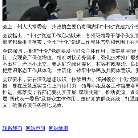
会上，州人大常委会、州政协主要负责同志和
"
十化
"
党建九个
会议指出，
"
十化
"
党建工作启动以来，各州级领导干部牵头负
部署积极推进落实，全州
"
十化
"
党建工作整体态势和氛围正在
会议强调，
推进
"
十化
"
党建要发挥群众主体作用，做实基层治
社，实现资产保值增值。精准对接劳务需求，强化技术推广服
不出村、矛盾不上交。要从庭院绿化美化、村容村貌整治、良
把意识形态工作具体化、生活化，铸牢中华民族共同体意识。
会议要求，
要在深化思想认识上持续用力。深刻领会
"
十化
"
党
措。要在压紧压实责任上持续用力。领导小组及各工作组要各
推进、抓落实；各部门要扎实开展
"
双联共建
"
，
推动资源、资
层
"
两代表一委员
"
及群众主体作用，走好党的群众路线，打通
义，确保各项任务落地见效。
联系我们
|
网站声明
|
网站地图