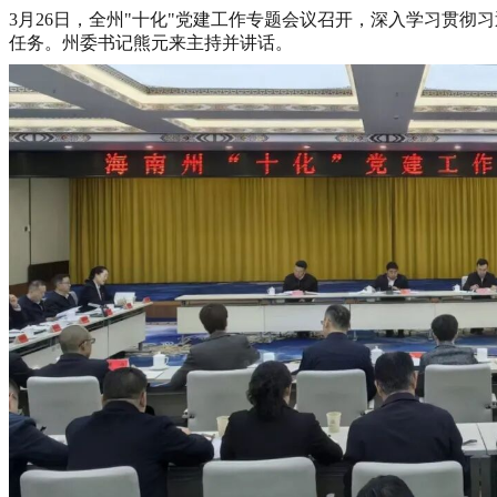
3
月
26
日，全州
"
十化
"
党建工作专题会议召开，深入学习贯彻习
任务。州委书记熊元来主持并讲话。