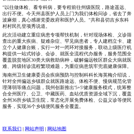
"以往做体检、看专科病，要专程前往州级医院，路途遥远、
出行不便。今天州县医护人员上门为我们体检问诊，省去了奔
波麻烦，真心感谢党委政府和医护人员。"共和县切吉乡东科
村村民扎登项秀说道。
此次活动建立重症病患专项帮扶机制，针对现场体检、义诊筛
查出的重大疾病、疑难杂症、罕见病患者，专人建档立卡、建
立个人健康台账，实行一对一闭环对接服务，联动上级医疗机
构提供一站式转诊、会诊、就医全流程代办服务，服务范围全
覆盖脱贫地区30类大病救助病种，破解偏远牧区群众大病就医
难、跨级转诊流程繁琐难题，为重症病患筑牢兜底健康保障。
海南州卫生健康委员会疾病预防与控制科科长海英梅介绍说，
针对全州偏远乡镇群众就医路途远、体检不便、慢病规范化管
理薄弱等痛点问题，我州创新推出'5+5'健康服务模式，统筹整
合全州医疗、公卫、中藏医药、血站优质资源全域下沉，覆盖
全州36所乡镇卫生院，常态化开展免费体检、公益义诊等便民
服务，实现36个乡镇便民服务全覆盖。
联系我们
|
网站声明
|
网站地图