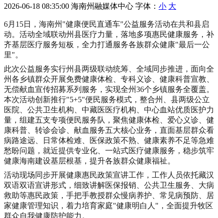
2026-06-18 08:35:00
海南州融媒体中心
字体：
小
大
6月15日，海南州"健康便民直通车"公益服务活动在共和县启
动。活动全域联动州县医疗力量，落地多项惠民健康服务，补
齐基层医疗服务短板，全力打通服务各族群众健康"最后一公
里"。
此次公益服务实行州县两级联动统筹、全域同步推进，面向全
州各乡镇群众开展免费健康体检、专科义诊、健康科普宣教、
无偿献血宣传招募系列服务，实现全州36个乡镇服务全覆盖。
本次活动创新推行"5+5"便民服务模式，整合州、县两级公立
医院、公共卫生机构、中藏医医疗机构、中心血站优质医护力
量，组建五支专项便民服务队，聚焦健康体检、爱心义诊、健
康科普、转诊会诊、献血服务五大核心业务，直面基层群众看
病路途远、日常体检难、医保政策不熟、健康素养不足等急难
愁盼问题，就近提供专业化、一站式医疗健康服务，稳步筑牢
健康海南建设基层根基，提升各族群众健康福祉。
活动现场同步开展健康惠民政策宣讲工作，工作人员依托藏汉
双语双语宣讲形式，细致讲解医保报销、公共卫生服务、大病
救助等惠民政策，手把手教授群众慢病养护、常见病预防、居
家健康管理知识，着力培育家庭"健康明白人"，全面提升牧区
群众自我健康防护能力。