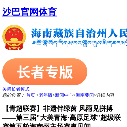
沙巴官网体育
关闭长者模式
您的位置：
首页
>
老年版
>
新闻中心
>
海南要闻
>
详细内容
【青超联赛】非遗伴绿茵 风雨见拼搏
——第三届"大美青海·高原足球"超级联
赛第五轮海南州主场赛事见闻