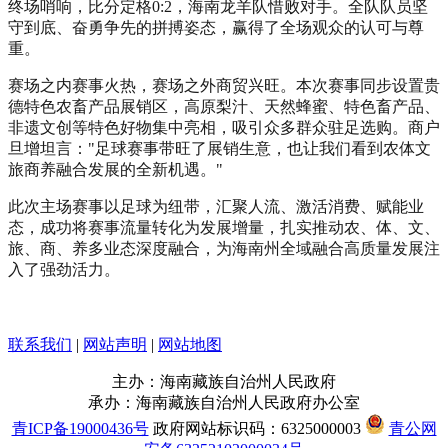
终场哨响，比分定格0:2，海南龙羊队惜败对手。全队队员坚
守到底、奋勇争先的拼搏姿态，赢得了全场观众的认可与尊
重。
赛场之内赛事火热，赛场之外商贸兴旺。本次赛事同步设置贵
德特色农畜产品展销区，高原梨汁、天然蜂蜜、特色畜产品、
非遗文创等特色好物集中亮相，吸引众多群众驻足选购。商户
旦增坦言："足球赛事带旺了展销生意，也让我们看到农体文
旅商养融合发展的全新机遇。"
此次主场赛事以足球为纽带，汇聚人流、激活消费、赋能业
态，成功将赛事流量转化为发展增量，扎实推动农、体、文、
旅、商、养多业态深度融合，为海南州全域融合高质量发展注
入了强劲活力。
联系我们
|
网站声明
|
网站地图
主办：海南藏族自治州人民政府
承办：海南藏族自治州人民政府办公室
青ICP备19000436号
政府网站标识码：6325000003
青公网