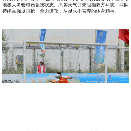
地极大考验球员竞技状态。恶劣天气并未阻挡双方斗志，两队
持续高强度拼抢、全力进攻，尽显永不言弃的体育精神。