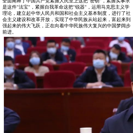
全面阐释了中国共产党紧握人民至上这把"密钥"，紧握实事求
是这件"法宝"，紧握自我革命这把"锐器"，运用马克思主义学
理论，建立起中华人民共和国和社会主义基本制度，进行了社
会主义建设和改革开放，实现了中华民族从站起来，富起来到
强起来的伟大飞跃，正在向着中华民族伟大复兴的中国梦阔步
前进。