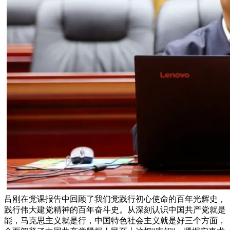
吕刚在党课报告中回顾了我们党践行初心使命的百年光辉史，
践行伟大建党精神的百年奋斗史。从深刻认识中国共产党就是
能，马克思主义就是行，中国特色社会主义就是好三个方面，