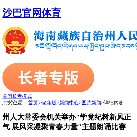
沙巴官网体育
关闭长者模式
您的位置：
首页
>
老年版
>
新闻中心
>
图片新闻
>
详细内容
州人大常委会机关举办"学党纪树新风正
气 展风采凝聚青春力量"主题朗诵比赛