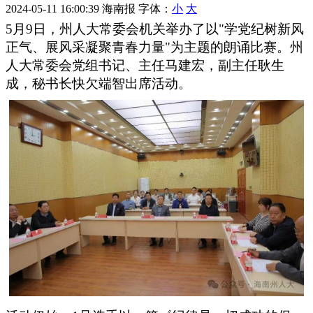
2024-05-11 16:00:39
海南报
字体：
小
大
5
月
9
日，州人大常委会机关举办了以"学党纪树新风
正气、展风采凝聚青春力量"为主题的朗诵比赛。州
人大常委会党组书记、主任马建宏，副主任耿生
成，秘书长快欠端智出席活动。