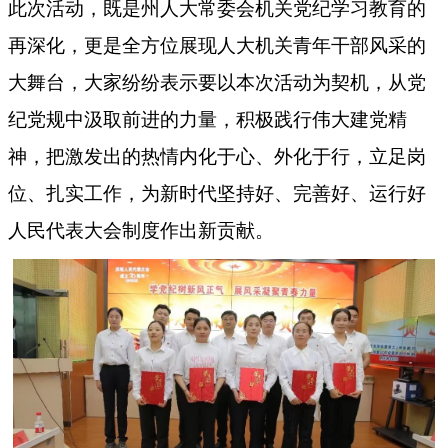
此次活动，既是州人大常委会机关党纪学习教育的
再深化，更是全方位展现人大机关青年干部风采的
大舞台，大家纷纷表示要以本次活动为契机，从党
纪党规中汲取前进的力量，积极践行伟大建党精
神，把激发出的热情内化于心、外化于行，立足岗
位、扎实工作，为新时代坚持好、完善好、运行好
人民代表大会制度作出新贡献。