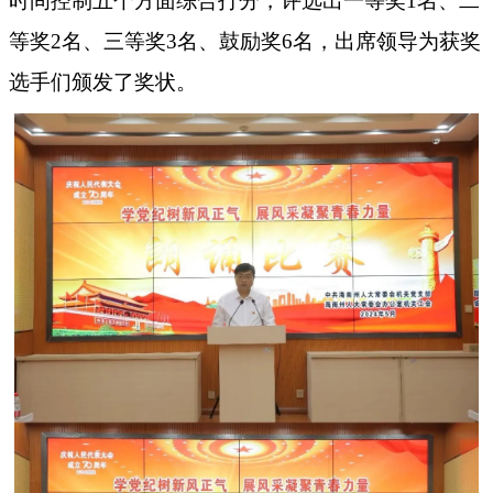
时间控制五个方面综合打分，评选出一等奖
1
名、二
等奖
2
名、三等奖
3
名、鼓励奖
6
名，出席领导为获奖
选手们颁发了奖状。