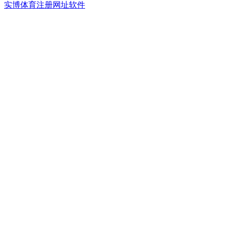
实博体育注册网址软件