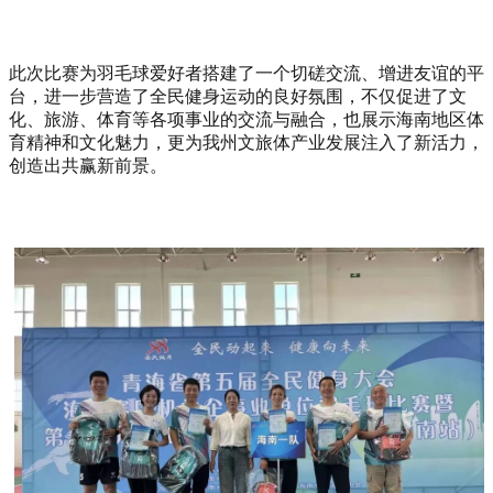
此次比赛为羽毛球爱好者搭建了一个切磋交流、增进友谊的平
台，进一步营造了全民健身运动的良好氛围，不仅促进了文
化、旅游、体育等各项事业的交流与融合，也展示海南地区体
育精神和文化魅力，更为我州文旅体产业发展注入了新活力，
创造出共赢新前景。