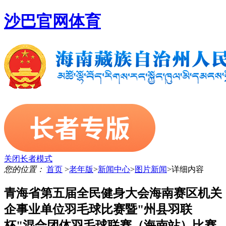
沙巴官网体育
关闭长者模式
您的位置：
首页
>
老年版
>
新闻中心
>
图片新闻
>
详细内容
青海省第五届全民健身大会海南赛区机关
企事业单位羽毛球比赛暨"州县羽联
杯"混合团体羽毛球联赛（海南站）比赛