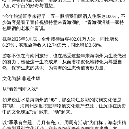
人们对宇宙的好奇与遐想。
"今年旅游旺季来得早，五一假期我们民宿入住率达100%，不
少游客是看了宣传视频特意来青海湖的！"青海湖沿线一家特
色民宿的老板仁青说。
截至2025年5月底，全州接待游客402.01万人次，同比增长
6.27%，实现旅游收入12.74亿元，同比增长3.68%。
游客不仅在海南州旅行，也在感受这些年来海南州为生态做出
的努力，检验这一生态成果，从而潜移默化地转化为尊重自
然、保护生态的共识，为青海的生态价值贡献力量。
文化为脉 非遗生辉
从"看景"到"入戏"
如果说山水是海南州的"形"，那么绚烂多彩的民族文化便是
其"魂"。海南州深度挖掘非物质文化遗产资源，让沉睡在历史
中的文化瑰宝"活"起来、"动"起来。
以"季季有主题、月月有亮点、周周有活动"为目标，海南州精
心策划系列文化活动：迎新春综艺晚会奏响年度序曲，文