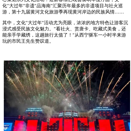
化"大过年"非遗"品海南"汇聚历年最多的非遗项目与社火巡
游，第十九届黄河文化旅游季再现黄河岸边的民族风情……
其中，文化"大过年"活动尤为亮眼，浓浓的地方特色让游客沉
浸式感受民族文化魅力。"看社火、赏唐卡、吃藏式美食，还
能亲手学藏绣，这趟旅行太值了！"从西宁驱车一小时半来游
玩的市民王先生赞叹道。