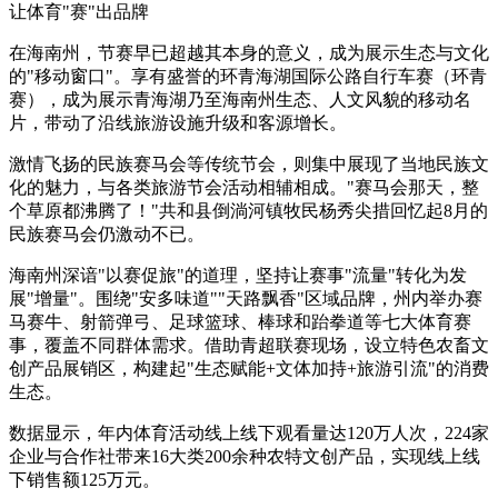
让体育"赛"出品牌
在海南州，节赛早已超越其本身的意义，成为展示生态与文化
的"移动窗口"。享有盛誉的环青海湖国际公路自行车赛（环青
赛），成为展示青海湖乃至海南州生态、人文风貌的移动名
片，带动了沿线旅游设施升级和客源增长。
激情飞扬的民族赛马会等传统节会，则集中展现了当地民族文
化的魅力，与各类旅游节会活动相辅相成。"赛马会那天，整
个草原都沸腾了！"共和县倒淌河镇牧民杨秀尖措回忆起8月的
民族赛马会仍激动不已。
海南州深谙"以赛促旅"的道理，坚持让赛事"流量"转化为发
展"增量"。围绕"安多味道""天路飘香"区域品牌，州内举办赛
马赛牛、射箭弹弓、足球篮球、棒球和跆拳道等七大体育赛
事，覆盖不同群体需求。借助青超联赛现场，设立特色农畜文
创产品展销区，构建起"生态赋能+文体加持+旅游引流"的消费
生态。
数据显示，年内体育活动线上线下观看量达120万人次，224家
企业与合作社带来16大类200余种农特文创产品，实现线上线
下销售额125万元。