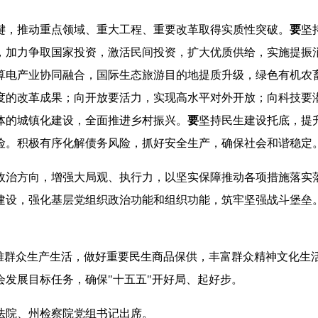
键，推动重点领域、重大工程、重要改革取得实质性突破。
要
坚
，加力争取国家投资，激活民间投资，扩大优质供给，实施提振
算电产业协同融合，国际生态旅游目的地提质升级，绿色有机农
度的改革成果；向开放要活力，实现高水平对外开放；向科技要
体的城镇化建设，全面推进乡村振兴。
要
坚持民生建设托底，提
险。积极有序化解债务风险，抓好安全生产，确保社会
和谐
稳定
政治方向，
增强大局观、执行力，
以坚实保障推动各项措施落实
建设
，
强化基层党组织政治功能和组织功能，筑牢坚强战斗堡垒
难群众生产生活，做好重要民生商品保供，丰富群众精神文化生
会发展目标任务，确保
"
十五五
"
开好局、起好步。
法院、州检察院党组书记出席。