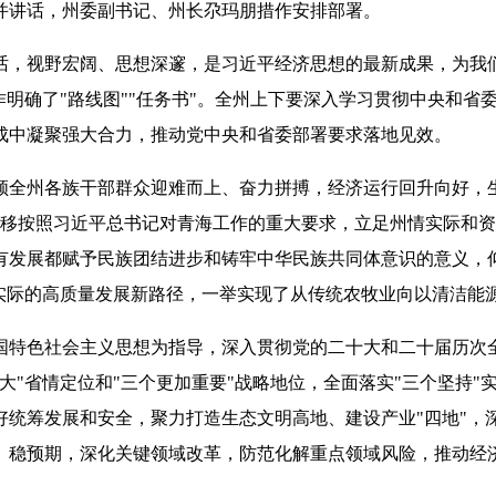
并
讲话，州委副书记、州长尕玛朋措作安排部署。
话，视野宏阔、思想深邃，是习近平经济思想的最新成果，为我
作明确了
"
路线图
""
任务书
"
。全州上下要深入学习贯彻中央和省
成中凝聚强大合力，推动党中央和省委部署要求
落地见效
。
领全州各族干部群众迎难而上、奋力拼搏，经济运行回升向好，
移按照习近平总书记对青海工作的重大要求，立足州情实际和资
有发展都赋予民族团结进步和铸牢中华民族共同体意识的意义，
实际的高质量发展新路径，一举实现了从传统农牧业向以清洁能
国特色社会主义思想为指导，深入贯彻党的二十大和二十届历次
大
"
省情定位和
"
三个更加重要
"
战略地位，全面落实
"
三个坚持
"
好统筹发展和安全，聚力打造生态文明高地、建设产业
"
四地
"
，
、稳预期，深化关键领域改革，防范化解重点领域风险，推动经