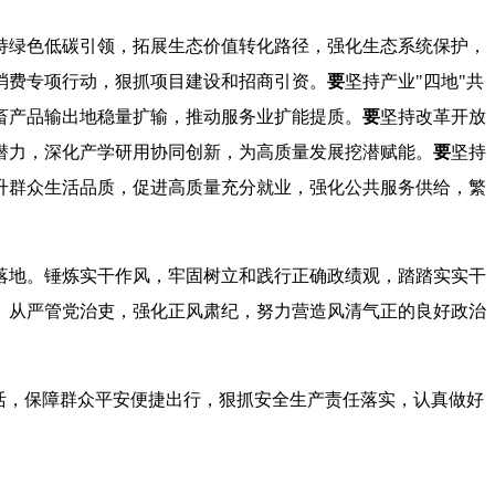
持绿色低碳引领，拓展生态价值转化路径，强化生态系统保护，
消费专项行动，狠抓项目建设和招商引资。
要
坚持产业
"
四地
"
共
畜产品输出地稳量扩输，推动服务业扩能提质。
要
坚持改革开放
潜力，深化产学研用协同创新，为高质量发展挖潜赋能。
要
坚持
升群众生活品质，促进高质量充分就业，强化公共服务供给，繁
。
落地。锤炼实干作风，牢固树立和践行正确政绩观，
踏踏实实干
。从严管党治吏，
强化正风肃纪，
努力营造风清气正的良好政治
活，保障群众平安便捷出行，狠抓安全生产责任落实，认真做好