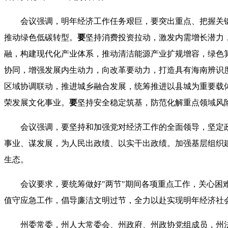
会议强调，
明年经济工作任务艰巨，要突出重点、把握关
推动绿色低碳转型。
要
坚持消费投资拉动，激发内需增长潜力
融，构建现代化产业体系，推动清洁能源产业扩规增容，绿色
协同，增强发展内生动力，向改革要动力，打造具有海南辨识
区域协调联动，推进城乡融合发展，统筹推进以县城为重要载
荣发展文化事业。
要
坚持安全稳定筑基，防范化解重点领域风
会议强调，
要坚持和加强党对经济工作的全面领导，坚定
事业、谋发展，
为人民出政绩、以实干出政绩。加强基层组织
生态。
会议要求，
要统筹做好
"
两节
"
期间各项重点工作，关心困
值守应急工作，倡导廉洁文明过节，全力以赴实现明年经济社
州委常委，州人大常委会、州政府、州政协党组成员，州