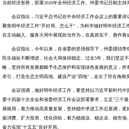
当前经济形势，部署
2026
年全州经济工作。州委书记吕刚主持
会议指出，
习近平总书记在中央经济工作会议上的重要讲
聚焦明年经济工作
"
开好局、怎么干
"
，为科学做好明年经济工
在主动融入、服务大局中展现担当作为，在真抓实干、善作善
会议指出，
今年以来，在省委的坚强领导下，州委团结带
民生福祉不断增进，社会大局保持稳定。过去
5
年，我们坚定不
略，坚持所有发展都赋予生态保护和实现绿色发展的意义，所
牵引，打造生态文明高地、建设产业
"
四地
"
，走出了符合海南
会议强调，
做好明年经济工作
，
要坚持以习近平新时代中
委十四届十次全会和省委经济工作会议部署要求，立足
"
三个最
展格局，着力推动高质量发展，坚持稳中求进工作总基调，更
振消费、扩大投资、优化供给，着力稳就业、稳企业、稳市场
奋力实现
"
十五五
"
良好开局。