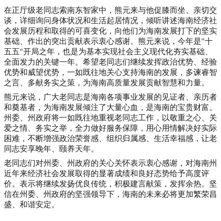
在
正厅级老同志
索南东智家中，熊元来与他促膝而坐、亲切交
谈，详细询问身体状况和生活起居情况，倾听讲述海南经济社
会发展历程和取得的可喜变化，向他们为海南发展打下的坚实
基础、作出的突出贡献表示衷心感谢。熊元来说，今年是
"
十
五五
"
开局
之年
，也是为基本实现社会主义现代化夯实基础、
全面发力的关键一年
。
希望老
同志
们继续发挥政治优势、经验
优势和威望优势，一如既往地关心支持海南的发展，
多谏睿智
之言
、
多献务实之策，
为海南高质量发展贡献智慧和力量。
熊元来说，广大老
同志
是海南各项事业发展的见证者、亲历者
和奠基者，为海南发展倾注了大量心血，是海南的宝贵财富
。
州委
、
州政府将一如既往地重视老
同志
工作，
以敬重之心、关
爱之情、务实之举，
全力做好服务保障，用心用情
解决好实际
困难
，
不断增强政治荣誉感、组织归属感、生活幸福感，让老
同志
安享晚年、颐养天年。
老同志们
对州委
、
州政府的关心关怀
表示衷心
感谢，对海南州
近年来经济社会发展取得的
显著成绩和良好态势
给予高度评
价。表示将继续发扬优良传统，积极建言献策
，
发挥余热
。
坚
信在州委
、
州政府
的坚强领导下，海南的未来必将更加繁荣昌
盛、和谐安定。