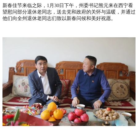
新春佳节来临之际，
1
月
30
日下午，州委书记熊元来在西宁看
望慰问部分退休老
同志
，送去党和政府的关怀与温暖，并通过
他们向全州退休老
同志们
致以新春问候和美好祝愿。