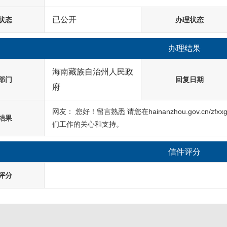
已公开
状态
办理状态
办理结果
海南藏族自治州人民政
部门
回复日期
府
网友： 您好！留言熟悉 请您在hainanzhou.gov.cn/zfx
结果
们工作的关心和支持。
信件评分
评分