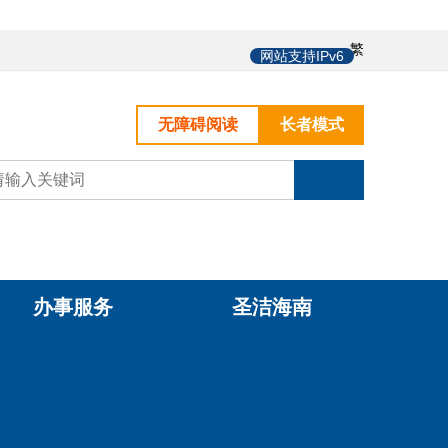
中
繁
网站支持IPv6
无障碍阅读
长者模式
办事服务
圣洁海南