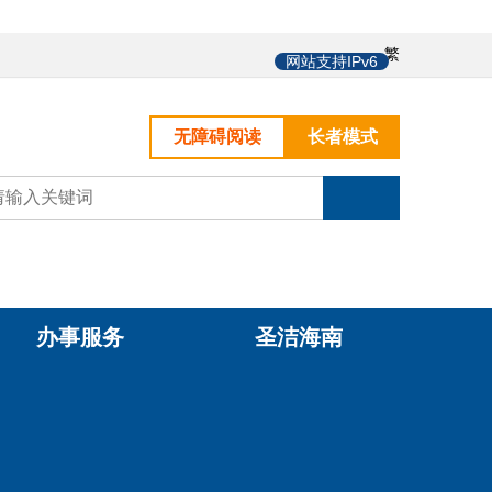
中
繁
网站支持IPv6
无障碍阅读
长者模式
办事服务
圣洁海南