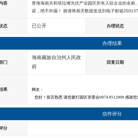
内容
青海海南共和塔拉滩光伏产业园区所有入驻企业的名称。
诺，绝不外漏！ 烦请将相关数据发送到电子邮箱
25013
已公开
状态
办理状态
办理结果
海南藏族自治州人民政
部门
回复日期
府
结果
网友：
   您好！留言熟悉 请您拨打园区管委会0974 8512909
信件评分
评分