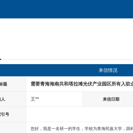
容
来信情况
需要青海海南共和塔拉滩光伏产业园区所有入驻
标题
王**
信人
来信日期
索引号
您好，我是一名研一的学生，学校为青海民族大学，因