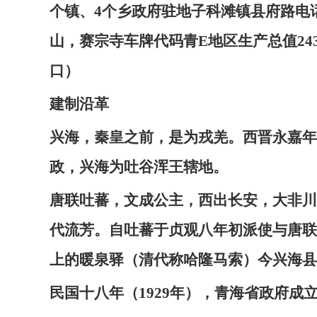
个镇、4个乡政府驻地子科滩镇县府路电话区
山，赛宗寺车牌代码青E地区生产总值24314
口）
建制沿革
兴海，秦皇之前，是为戎羌。西晋永嘉年间
政，兴海为吐谷浑王辖地。
唐联吐蕃，文成公主，西出长安，大非川
代流芳。自吐蕃于贞观八年初派使与唐联
上的暖泉驿（清代称哈隆马索）今兴海县
民国十八年（1929年），青海省政府成