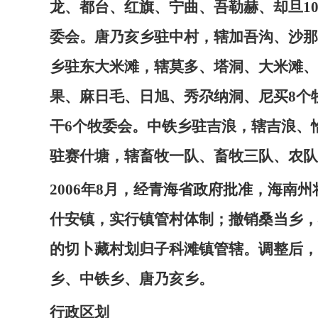
龙、都台、红旗、宁曲、吾勒赫、却旦1
委会。唐乃亥乡驻中村，辖加吾沟、沙那
乡驻东大米滩，辖莫多、塔洞、大米滩、
果、麻日毛、日旭、秀尕纳洞、尼买8个
干6个牧委会。中铁乡驻吉浪，辖吉浪、
驻赛什塘，辖畜牧一队、畜牧三队、农队
2006年8月，经青海省政府批准，海南
什安镇，实行镇管村体制；撤销桑当乡，
的切卜藏村划归子科滩镇管辖。调整后，
乡、中铁乡、唐乃亥乡。
行政区划