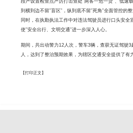
段严设置检查点严厉打击查处"两客一危一货"、低速
到横到边不留"盲区"，纵到底不留"死角"全面管控的
同时，在执勤执法工作中对违法驾驶员进行口头安全
使"安全出行、文明交通"进一步深入人心。
期间，共出动警力12人次，警车3辆，查获无证驾驶3
人，达到了整治预期效果，为辖区交通安全提供了有
【打印正文】