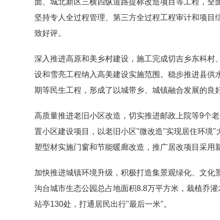
面、城北新区三横四纵道路提标改造项目等工程，全
坚持专人全过程管理、第三方全过程工程审计和项目
致好评。
深入推进高原和美乡村建设，施工完成切吉乡东科村
设和雪亮工程纳入高美建设实施范围。稳步推进县供
期等民生工程，形成了以城带乡、城镇融合发展的良
高质量推进老旧小区改造，切实推进邮政上院等9个
置小区建设项目，以老旧小区"微改造"实现居住环境"
塑型材实施门窗和节能暖廊改造，推广居改项目采用新
加快推进城镇环境升级，积极打造集景观绿化、文化景
沟台城市生态公园总占地面积8.8万平方米，栽植乔灌
站亭130处，打通居民出行"最后一米"。