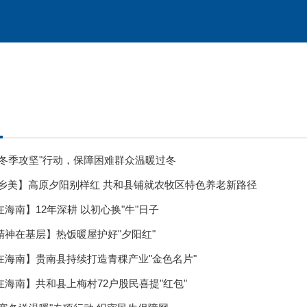
"冬季攻坚"行动，保障困难群众温暖过冬
家乡美】高原夕阳别样红 共和县铺就农牧区特色养老新路径
海南】12年深耕 以初心换"牛"日子
精神在基层】热饭暖屋护好"夕阳红"
在海南】贵南县持续打造青稞产业"金色名片"
海南】共和县上梅村72户股民喜提"红包"