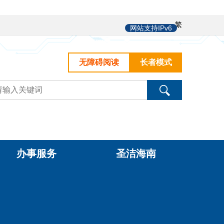
中
繁
网站支持IPv6
无障碍阅读
长者模式
办事服务
圣洁海南