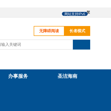
中
繁
网站支持IPv6
无障碍阅读
长者模式
办事服务
圣洁海南