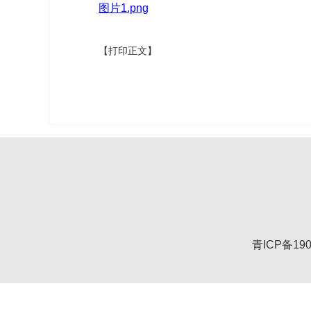
图片1.png
【打印正文】
青ICP备190