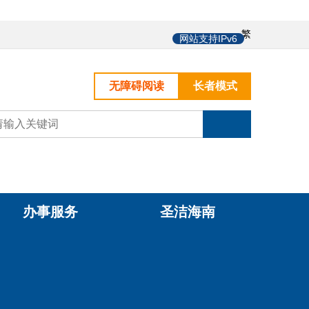
中
繁
网站支持IPv6
无障碍阅读
长者模式
办事服务
圣洁海南