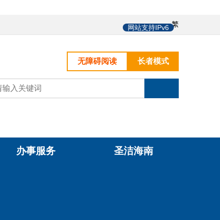
中
繁
网站支持IPv6
无障碍阅读
长者模式
办事服务
圣洁海南