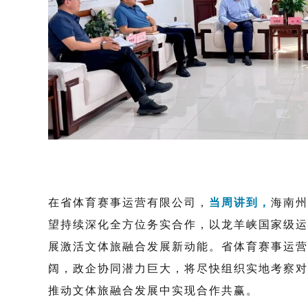
在
省体育赛事运营
有限
公司
，
当周
讲到，
海南州
望
持续
深化全方位务实合作，
以龙羊峡
国家级运
展激活文体旅融合发展新动能
。
省体育赛事运营
阔，政企协同潜力巨大
，
将
尽快组织实地考察对
推动文体旅融合发展中实现合作共赢。