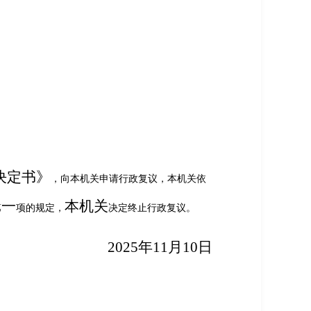
决定书
》
，向本机关申请行政复议，本机关依
一
本机关
第
项的规定，
决定终止行政复议。
2025年11月
10
日