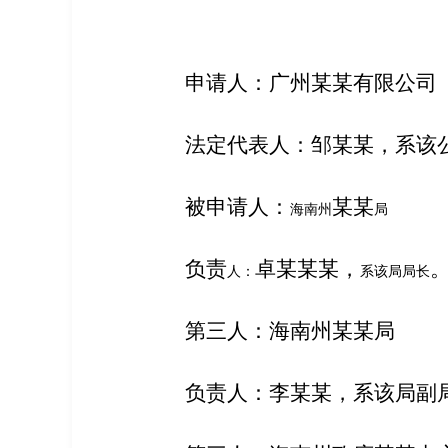
申请人：广州
某某
有限公司
法定代表人：邹
某某
，系该
被申请人：
某某
海南州
局
负责
卓
某某某
，
人：
系该局局长
第三人：
海南州
某某
局
负责
人：李
某某
，系该局
副