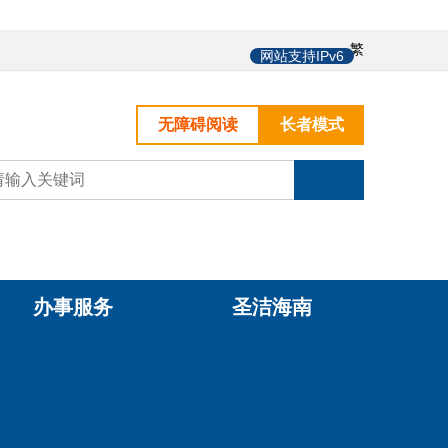
中
繁
网站支持IPv6
无障碍阅读
长者模式
办事服务
圣洁海南