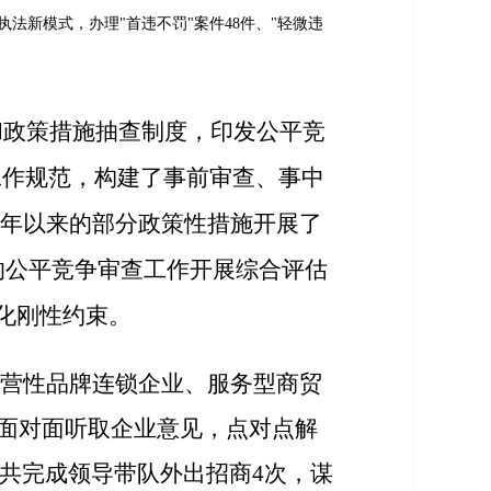
执法新模式，办理
"
首违不罚
"
案件
48
件、
"
轻微违
和政策措施抽查制度，印发公平竞
工作规范，构建了事前审查、事中
年以来的部分政策性措施开展了
的公平竞争审查工作开展综合评估
化刚性约束。
经营性品牌连锁企业、服务型商贸
面对面听取企业意见，点对点解
，共完成领导带队外出招商
4
次，谋