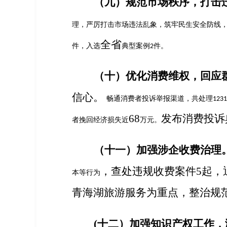
（九）
规范市场秩序，打击
理，严厉打击市场违法乱象，筑牢民生安全防线
全省
件，入选
典型案例
件
。
2
（十）优化消费维权，回应
信心。
畅通消费者投诉举报渠道，共处理
1231
68
发布消费投诉
者挽回经济损失近
万元。
（十一）加强涉企收费治理
，查处违规收费案件
5
起，
本等行为
青海湖旅游服务为重点，整治规
(十二）
加强知识产权工作，