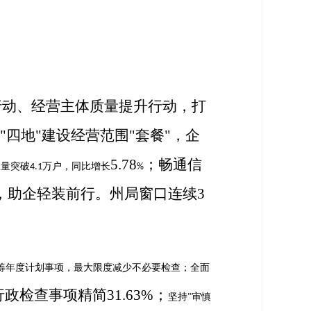
行动、经营主体质量提升行动
，
打
四地"建设经营范围"套餐"，企
5.78
；畅通信
总量突破
万户，同比增长
4.1
%
，助企轻装前行。州局窗口连续
3
筹年度计划事项，最大限度减少不必要检查；全面
行政检查事项精简
31.63%
；
坚持
审慎
"