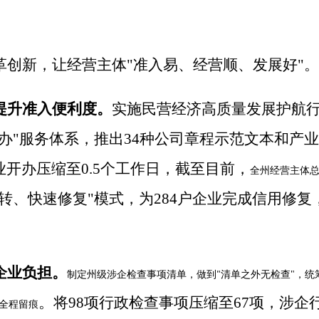
革创新，让经营主体"准入易、经营顺、发展好"。
提升准入便利度
。
实施民营经济高质量发展护航
办"服务体系，
推出
34
种公司章程示范文本和产业"
业开办压缩至
0.5
个工作日，截至目前，
全州经营主体
转、快速修复"模式，为
284
户企业完成信用修复
企业负担。
制定州级涉企检查事项清单，做到
清单之外无检查
"
，统
"
。
将
98
项行政检查事项压缩至
67
项，涉企
全程留痕