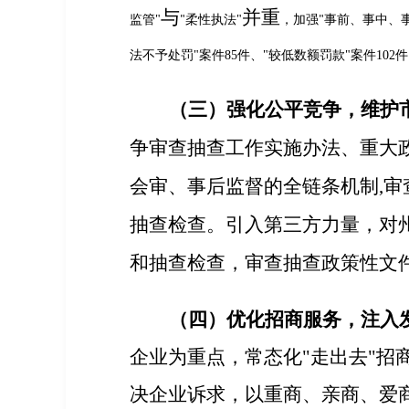
与
并重
监管
"
柔性执法
"
，加强
事前、事中、
"
"
法不予处罚
"
案件
85
件、
"
较低数额罚款
"
案件
102
件
（三）强化公平竞争，维护
争审查抽查工作实施办法、重大
会审、事后监督的全链条机制
,
审
抽查检查。引入第三方力量，对
和抽查检查，审查抽查政策性文
（四）优化招商服务，注入
企业为重点，常态化"走出去"招
决企业诉求，以重商、亲商、爱