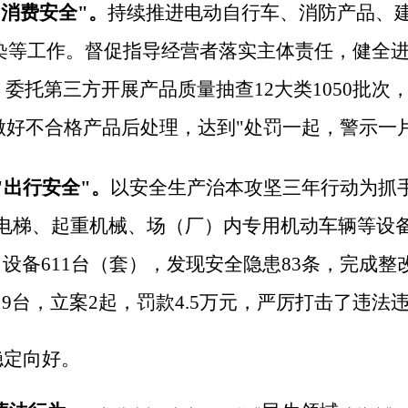
消费安全"。
持续推进电动自行车、消防产品、
染等工作。督促指导经营者落实主体责任，健全
，委托第三方开展产品质量抽查
12
大类
1050
批次
做好不合格产品后处理，达到"处罚一起，警示一
"出行安全"。
以安全生产治本攻坚三年行动为抓
电梯、起重机械、场（厂）内专用机动车辆等设
、
设备
611
台（套），发现安全隐患
83
条，
完成整
19
台，立案
2
起，罚款
4.5
万元
，严厉打击了
违法
稳定向好
。