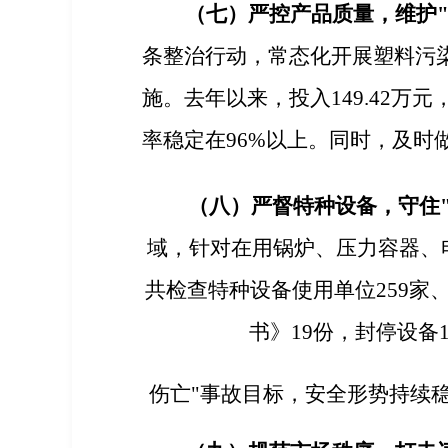
（七）严控产品质量，维护"
条整治行动，常态化开展塑料污
施。
去年以来，
投入
149.42
万元
率稳定在
96%
以上
。同时，及时
（八）严督特种设备，守住
域，针对在用锅炉、压力容器、
共检查特种设备使用单位
259
家
书》
19
份，封停设备
伤亡"
事故
目标
，
安全形势持续