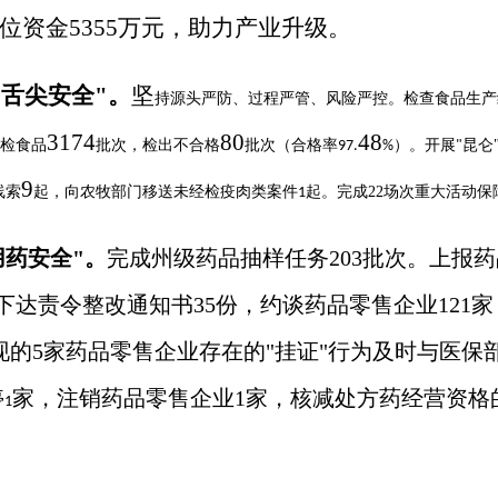
位资金
5355万元，
助力产业升级。
舌尖安全"
。
坚
持源头严防、过程严管、风险严控。检查食品生产
3174
80
48
检食品
批次，检出不合格
批次（合格率
）。
开展
昆仑
97.
%
"
9
线索
起，向农牧部门移送未经检疫肉类案件
起。完成
22
场次重大活动保
1
药安全"
。
完成州级药品抽样任务203批次。上报药
下达责令整改通知书35份，约谈药品零售企业121家
现的
5
家药品零售企业存在的"挂证"行为及时与医保
停
家，注销药品零售企业
1
家，核减处方药经营资格
1