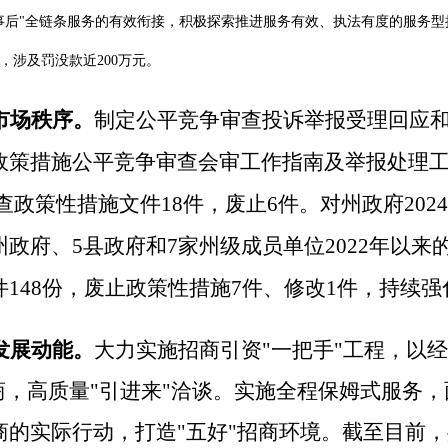
事后
"
全链条服务的有效衔接，积极探索推进服务有效、执法有度的服务型
，涉及罚没款近
200
万元。
市场秩序。
制定公平竞争审查投诉举报受理回应
政策措施公平竞争审查会审工作指南及举报处理
查政策性措施文件
18
件，废止
6
件。
对
州政府
2024
州政府、
5
县政府和
7
家州级成员单位
2022
年以来
件
148
份，废止政策性措施
7
件、修改
1
件，持续强
发展动能。
大力实施招商引资
"一把手"工程，以
商，高质量"引进来"洽谈
。实施全程保姆式服务，
商的实际行动，
打造"五好"招商环境。截至目前