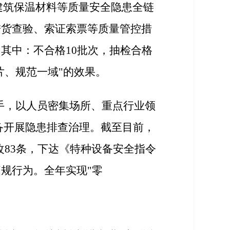
建筑保温材料等质量安全隐患全链
进货查验、索证索票等质量管控措
，
其中：不合格10批次，
抽检合格
片、规范一域"的效果。
手，以人员密集场所、重点行业领
备开展隐患排查治理。
截至目前，
改
83
条，
下达《特种设备安全指令
违规行为
。
全年
实现"零