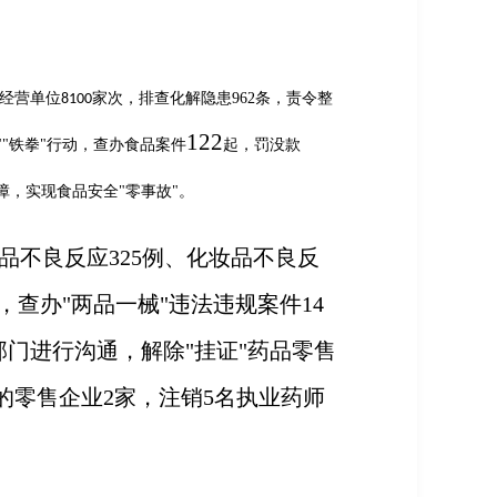
经营单位
家次，排查化解隐患
962
条，责令整
8100
122
""
铁拳
"
行动
，
查办食品案件
起，罚没款
障，实现食品安全
"
零事故
"
。
品不良反应325例、化妆品不良反
，查办"两品一械"违法违规案件14
部门进行沟通，解除"挂证"药品零售
的零售企业
2
家，注销
5
名执业药师