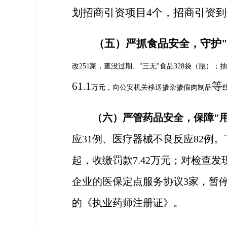
划
招商引资
项目4个
，招商引资到
（五）
严抓食品安全，守护"
改
251
家，查没过期、
"
三无
"
食品
328
袋（瓶）；
抽
61.1
等
万元，
向公安机关移送掺杂掺假肉制品
（六）严管药品安全，保障"用
应31例、医疗器械不良反应82例。
起，收缴罚款7.42万元；
对检查发
企业的医保定点服务协议
3
家，暂
的《执业药师注册证》。