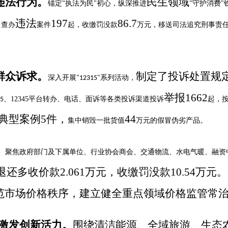
违法行为
。
民生领域
锚定
执法为民
"
初心，纵深推进
守护消费
"
"
"
违法
197
86.7
，查办
案件
起，
收缴罚没款
万元，
移送司法
追究刑事责
群众诉求。
制定
了
投诉处置规
深入开展
系列活动，
"12315"
举报
1662
、
12345
平台转办、电话、面诉等各类投诉渠道投诉
起，
5
典型案例
5
件，
44
集中销毁一批货值
万元的假冒伪劣产品。
。
聚焦政府部门及下属单位、行业协会商会、交通物流、水电气暖、融资
退还多收价款
2.061
万元，收缴罚没款
10.54
万元。
范市场价格秩序，建立健全重点领域价格监管常
激发创新活力。
围绕清洁能源、全域旅游、生态