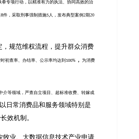
铁拳专项行动，以精准有力的执法、协同高效的治
任
件
，
采取刑事强制措施
人，发布典型案例
2
期
20
8
5
定，规范维权流程，提升群众消费
，
按时初查率、办结率、公示率均达到
为消费
100%
中介等领域，严查自立项目、超标准收费、转嫁成
以日常消费品和服务领域特别是
治长效机制。
农牧业、大数据信息技术产业申请