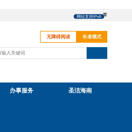
中
繁
网站支持IPv6
无障碍阅读
长者模式
办事服务
圣洁海南