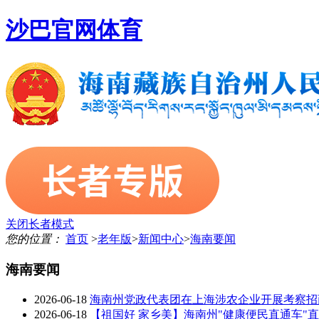
沙巴官网体育
关闭长者模式
您的位置：
首页
>
老年版
>
新闻中心
>
海南要闻
海南要闻
2026-06-18
海南州党政代表团在上海涉农企业开展考察招
2026-06-18
【祖国好 家乡美】海南州"健康便民直通车"