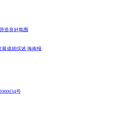
营造良好氛围
展成就综述 海南报
000034号