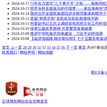
2024-10-17
71年合力谱写"三个离不开"之歌——海南州
2024-10-15
照亮乡村全面振兴的中国梦——来自海南州"
2024-10-14
我州召开全国民族团结进步模范集体和模范个
2024-10-12
首届"和美共和"全民欢乐彩虹跑激情开跑
2024-10-11
州委副书记王忠义调研宣传思想文化工作时强
2024-10-10
传承弘扬农垦精神 共育繁荣发展硕果
2024-10-09
推进中华民族共同体建设，习近平这样强调
2024-10-08
【奋进强国路 阔步新征程】七十五载长歌奋
首页
上一页
28
29
30
31
32
33
34
35
36
下一页
尾页
共497条信息
联系我们
|
网站声明
|
网站地图
青ICP备19
足球博彩网站排名官网首页