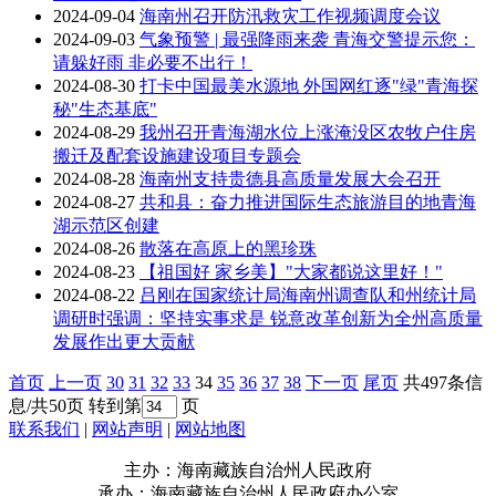
2024-09-04
海南州召开防汛救灾工作视频调度会议
2024-09-03
气象预警 | 最强降雨来袭 青海交警提示您：
请躲好雨 非必要不出行！
2024-08-30
打卡中国最美水源地 外国网红逐"绿"青海探
秘"生态基底"
2024-08-29
我州召开青海湖水位上涨淹没区农牧户住房
搬迁及配套设施建设项目专题会
2024-08-28
海南州支持贵德县高质量发展大会召开
2024-08-27
共和县：奋力推进国际生态旅游目的地青海
湖示范区创建
2024-08-26
散落在高原上的黑珍珠
2024-08-23
【祖国好 家乡美】"大家都说这里好！"
2024-08-22
吕刚在国家统计局海南州调查队和州统计局
调研时强调：坚持实事求是 锐意改革创新为全州高质量
发展作出更大贡献
首页
上一页
30
31
32
33
34
35
36
37
38
下一页
尾页
共497条信
息/共50页
转到第
页
联系我们
|
网站声明
|
网站地图
主办：海南藏族自治州人民政府
承办：海南藏族自治州人民政府办公室