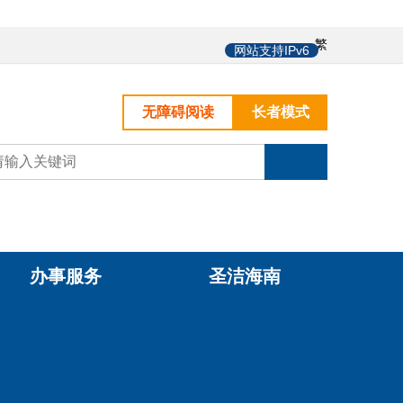
中
繁
网站支持IPv6
无障碍阅读
长者模式
办事服务
圣洁海南