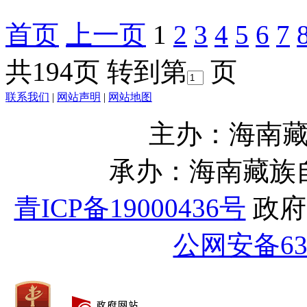
首页
上一页
1
2
3
4
5
6
7
共194页
转到第
页
联系我们
|
网站声明
|
网站地图
主办：海南
承办：海南藏族
青ICP备19000436号
政府网
公网安备632