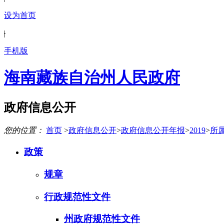
设为首页
|
手机版
海南藏族自治州人民政府
政府信息公开
您的位置：
首页
>
政府信息公开
>
政府信息公开年报
>
2019
>
所
政策
规章
行政规范性文件
州政府规范性文件