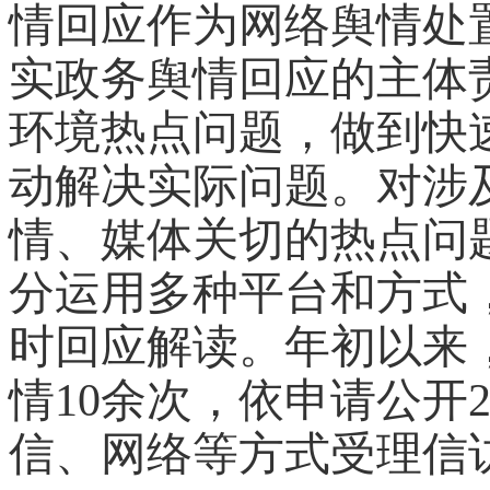
情
回应作为网络舆情处
实政务舆情回应的
主体
环境热点
问题
，
做到
快
动解决
实际
问题
。对涉
情、媒体关切的热点问
分运用多种平台和方式
时回应解读。年初以来
情
10余次
，
依申请公开
信、
网络
等方式
受理信