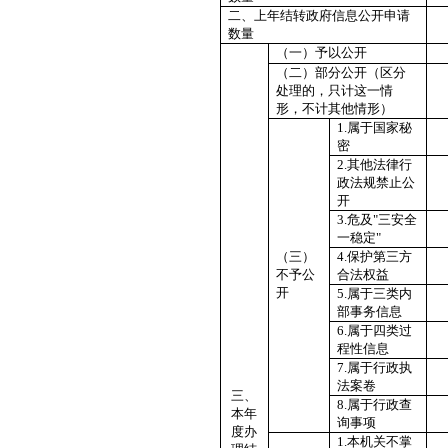
二、上年结转政府信息公开申请
数量
（一）予以公开
（二）部分公开（区分
处理的，只计这一情
形，不计其他情形）
1.属于国家秘
密
2.其他法律行
政法规禁止公
开
3.危及"三安全
一稳定"
（三）
4.保护第三方
不予公
合法权益
开
5.属于三类内
部事务信息
6.属于四类过
程性信息
7.属于行政执
法案卷
三、
8.属于行政查
本年
询事项
度办
1.本机关不掌