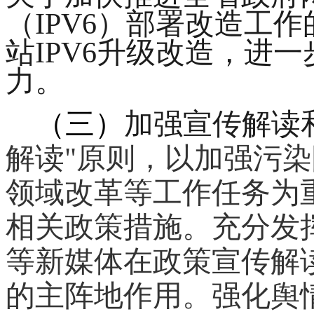
（IPV6）部署改造工
站IPV6升级改造，进
力。
（三）
加强宣传解读
解读"原则
，
以
加强
污染
领域改革
等
工作
任务
为
相关政策
措施
。
充分发
等新媒体在政策宣传解
的主阵地作用。强化舆