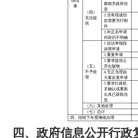
理结
握相关政府信
果
息
（四）
2.没有现成信
无法提
息需要另行制
供
作
3.补正后申请
内容仍不明确
1.信访举报投
诉类申请
2.重复申请
3.要求提供公
（五）
开出版物
不予处
4.无正当理由
理
大量反复申请
5.要求行政机
关确认或重新
出具已获取信
息
（六）其他处理
（七）总计
四、结转下年度继续办理
四、政府信息公开行政